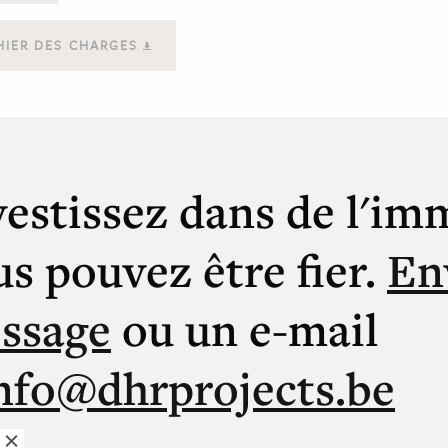
HIER DES CHARGES
vestissez dans de l'im
us pouvez être fier.
En
ssage
ou un e-mail
nfo@dhrprojects.be