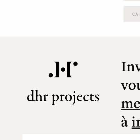
CA
In
vo
me
à
i