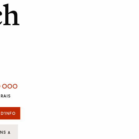
ch
0 000
RAIS
 D'INFO
ANS