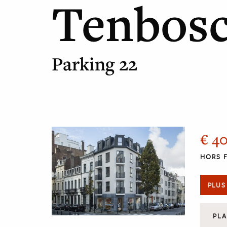
Tenbos
Parking 22
€ 4
HORS F
PLUS
PL